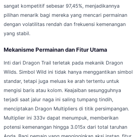
sangat kompetitif sebesar 97,45%, menjadikannya
pilihan menarik bagi mereka yang mencari permainan
dengan volatilitas rendah dan frekuensi kemenangan
yang stabil.
Mekanisme Permainan dan Fitur Utama
Inti dari Dragon Trail terletak pada mekanik Dragon
Wilds. Simbol Wild ini tidak hanya menggantikan simbol
standar, tetapi juga meluas ke arah tertentu untuk
mengisi baris atau kolom. Keajaiban sesungguhnya
terjadi saat jalur naga ini saling tumpang tindih,
menciptakan Dragon Multipliers di titik persimpangan.
Multiplier ini 333v dapat menumpuk, memberikan
potensi kemenangan hingga 3.015x dari total taruhan
Anda. Bagi pemain yang menginginkan aksi instan, fitur