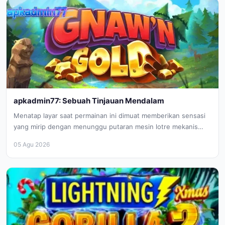
apkadmin77: Sebuah Tinjauan Mendalam
Menatap layar saat permainan ini dimuat memberikan sensasi
yang mirip dengan menunggu putaran mesin lotre mekanis
klasik yang penuh dengan...
05 Agu 2026