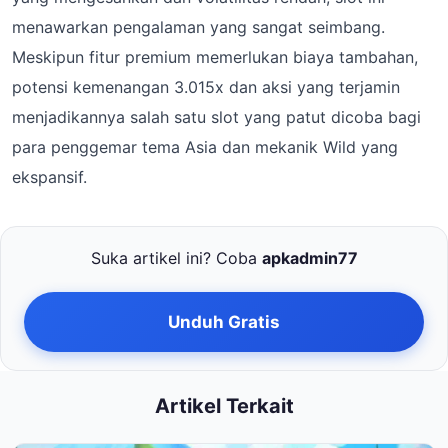
menawarkan pengalaman yang sangat seimbang.
Meskipun fitur premium memerlukan biaya tambahan,
potensi kemenangan 3.015x dan aksi yang terjamin
menjadikannya salah satu slot yang patut dicoba bagi
para penggemar tema Asia dan mekanik Wild yang
ekspansif.
Suka artikel ini? Coba
apkadmin77
Unduh Gratis
Artikel Terkait