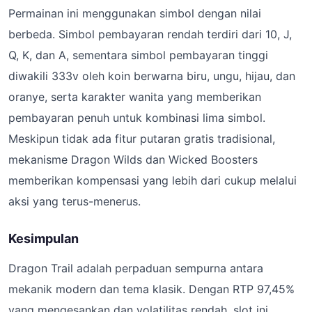
Permainan ini menggunakan simbol dengan nilai
berbeda. Simbol pembayaran rendah terdiri dari 10, J,
Q, K, dan A, sementara simbol pembayaran tinggi
diwakili 333v oleh koin berwarna biru, ungu, hijau, dan
oranye, serta karakter wanita yang memberikan
pembayaran penuh untuk kombinasi lima simbol.
Meskipun tidak ada fitur putaran gratis tradisional,
mekanisme Dragon Wilds dan Wicked Boosters
memberikan kompensasi yang lebih dari cukup melalui
aksi yang terus-menerus.
Kesimpulan
Dragon Trail adalah perpaduan sempurna antara
mekanik modern dan tema klasik. Dengan RTP 97,45%
yang mengesankan dan volatilitas rendah, slot ini