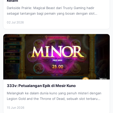
Kelam
Darkside Prairie: Magical Beast dari Trusty Gaming hadir
sebagai tantangan bagi pemain yang bosan dengan slot
bertema ceria. Jika banyak...
02 Jul 2026
333v: Petualangan Epik di Mesir Kuno
Melangkah ke dalam dunia kuno yang penuh misteri dengan
Legion Gold and the Throne of Dead, sebuah slot terbaru
dari...
15 Jun 2026