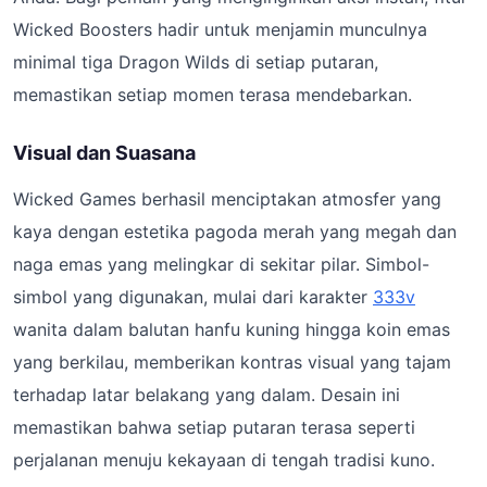
Wicked Boosters hadir untuk menjamin munculnya
minimal tiga Dragon Wilds di setiap putaran,
memastikan setiap momen terasa mendebarkan.
Visual dan Suasana
Wicked Games berhasil menciptakan atmosfer yang
kaya dengan estetika pagoda merah yang megah dan
naga emas yang melingkar di sekitar pilar. Simbol-
simbol yang digunakan, mulai dari karakter
333v
wanita dalam balutan hanfu kuning hingga koin emas
yang berkilau, memberikan kontras visual yang tajam
terhadap latar belakang yang dalam. Desain ini
memastikan bahwa setiap putaran terasa seperti
perjalanan menuju kekayaan di tengah tradisi kuno.