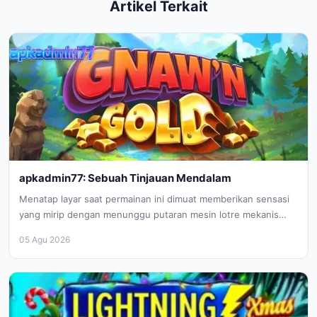
Artikel Terkait
apkadmin77: Sebuah Tinjauan Mendalam
Menatap layar saat permainan ini dimuat memberikan sensasi
yang mirip dengan menunggu putaran mesin lotre mekanis
klasik yang penuh dengan...
05 Agu 2026