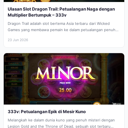
Ulasan Slot Dragon Trail: Petualangan Naga dengan
Multiplier Bertumpuk – 333v
Dragon Trail adalah slot bertema Asia terbaru dari Wicked
Games yang membawa pemain ke dalam petualangan penuh
keberuntungan di atas...
23 Jun 2026
333v: Petualangan Epik di Mesir Kuno
Melangkah ke dalam dunia kuno yang penuh misteri dengan
Legion Gold and the Throne of Dead, sebuah slot terbaru