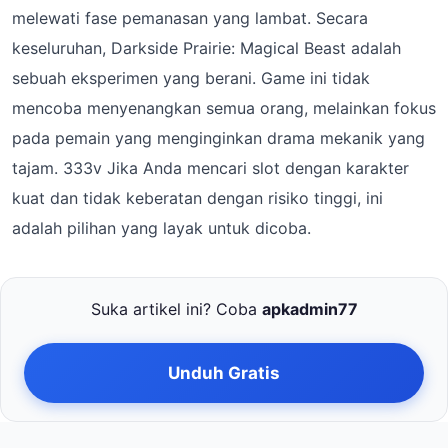
melewati fase pemanasan yang lambat. Secara
keseluruhan, Darkside Prairie: Magical Beast adalah
sebuah eksperimen yang berani. Game ini tidak
mencoba menyenangkan semua orang, melainkan fokus
pada pemain yang menginginkan drama mekanik yang
tajam. 333v Jika Anda mencari slot dengan karakter
kuat dan tidak keberatan dengan risiko tinggi, ini
adalah pilihan yang layak untuk dicoba.
Suka artikel ini? Coba
apkadmin77
Unduh Gratis