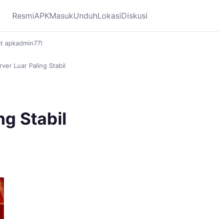
Resmi
APK
Masuk
Unduh
Lokasi
Diskusi
at apkadmin77!
ver Luar Paling Stabil
ng Stabil