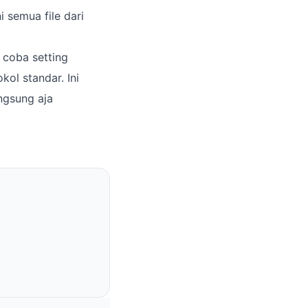
i semua file dari
, coba setting
ol standar. Ini
ngsung aja