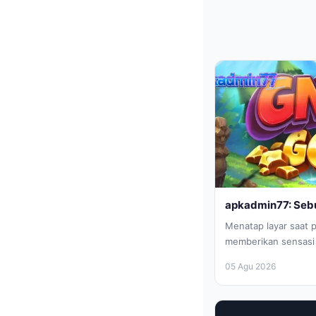
apkadmin77: Seb
Menatap layar saat p
memberikan sensasi
putaran mesin lotre
05 Agu 2026
dengan...